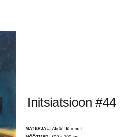
Initsiatsioon #44
MATERJAL:
Akrüül lõuendil
MÕÕTMED:
300 x 200 cm