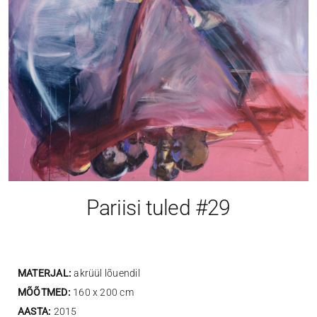
Pariisi tuled #29
MATERJAL:
akrüül lõuendil
MÕÕTMED:
160 x 200 cm
AASTA:
2015