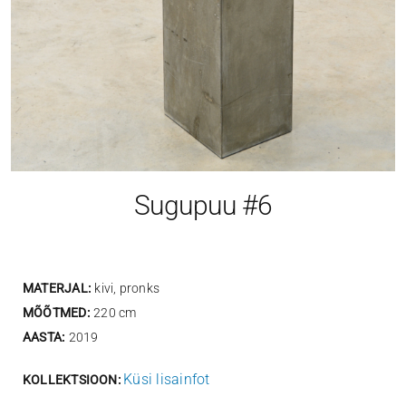
Sugupuu #6
MATERJAL:
kivi, pronks
MÕÕTMED:
220 cm
AASTA:
2019
Küsi lisainfot
KOLLEKTSIOON: